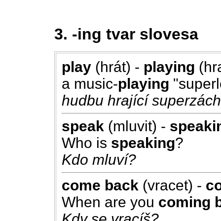
3. -ing tvar slovesa
play
(hrát) -
playing
(hra
a music-
playing
"superl
hudbu hrající superzác
speak
(mluvit) -
speaki
Who is
speaking
?
Kdo mluví?
come back
(vracet) -
c
When are you
coming 
Kdy se vracíš?