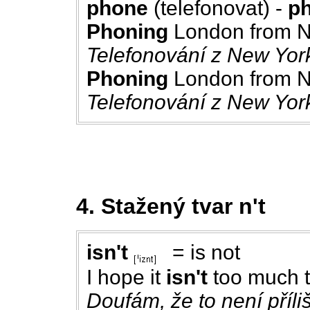
phone
(telefonovat) -
p
Phoning
London from N
Telefonování z New Yor
Phoning
London from Ne
Telefonování z New Yor
4. Stažený tvar n't
isn't
= is not
I hope it
isn't
too much t
Doufám, že to není příli