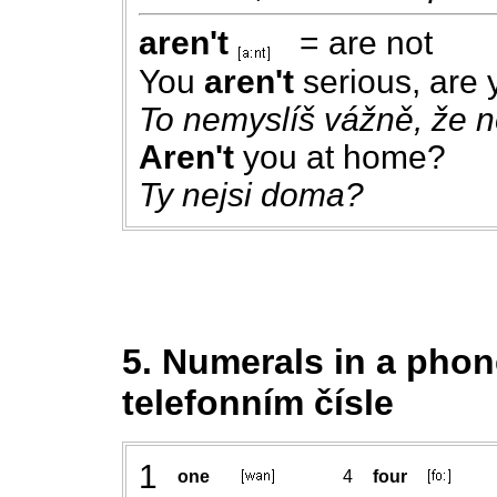
aren't
= are not
You
aren't
serious, are
To nemyslíš vážně, že n
Aren't
you at home?
Ty nejsi doma?
5. Numerals in a phon
telefonním čísle
1
one
4
four