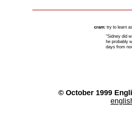
cram
: try to learn 
"Sidney did w
he probably w
days from no
© October 1999 Engli
engli