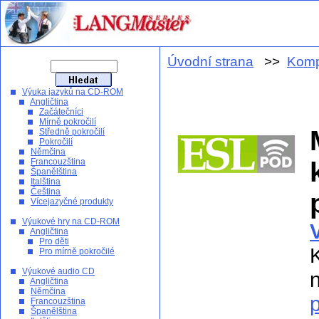
Úvodní strana
>>
Komp
Výuka jazyků na CD-ROM
Angličtina
Začátečníci
Mírně pokročilí
Středně pokročilí
Pokročilí
Němčina
Francouzština
Španělština
Italština
Čeština
Vícejazyčné produkty
Výukové hry na CD-ROM
Angličtina
Pro děti
Pro mírně pokročilé
Výukové audio CD
Angličtina
Němčina
Francouzština
Španělština