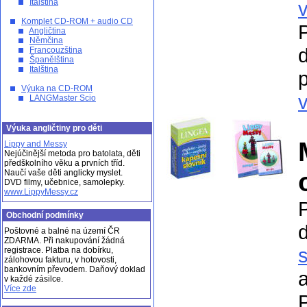
Italština
Komplet CD-ROM + audio CD
Angličtina
Němčina
Francouzština
Španělština
Italština
p
Výuka na CD-ROM
v
LANGMaster Scio
Výuka angličtiny pro děti
Lippy and Messy
Nejúčinější metoda pro batolata, děti
předškolního věku a prvních tříd.
Naučí vaše děti anglicky myslet.
DVD filmy, učebnice, samolepky.
www.LippyMessy.cz
Obchodní podmínky
Poštovné a balné na území ČR
ZDARMA. Při nakupování žádná
registrace. Platba na dobírku,
zálohovou fakturu, v hotovosti,
bankovním převodem. Daňový doklad
a
v každé zásilce.
Více zde