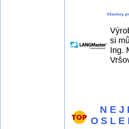
Všechny pr
Výro
si m
Ing. 
Vršo
N E J
O S L E