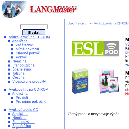
Úvodní strana
>>
Výuka jazyků na CD-ROM
Výuka jazyků na CD-ROM
M
Angličtina
Vý
Začátečníci
Ke
Mírně pokročilí
př
Středně pokročilí
Př
Pokročilí
tř
Němčina
ví
Francouzština
Španělština
M
Italština
Čeština
Př
Vícejazyčné produkty
vč
Př
Výukové hry na CD-ROM
ob
Angličtina
Na
Pro děti
Pro mírně pokročilé
Výukové audio CD
Angličtina
Žádný produkt nevyhovuje výběru.
Němčina
Francouzština
Španělština