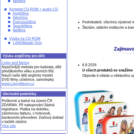
Italština
Komplet CD-ROM + audio CD
Angličtina
Němčina
Francouzština
Podnikatelé, všechny výukové ma
Španělština
Školám, státním institucím a ba
Italština
Výuka na CD-ROM
LANGMaster Scio
Zajímavo
Výuka angličtiny pro děti
Lippy and Messy
6.8.2026
Nejúčinější metoda pro batolata, děti
U všech produktů se snažíme 
předškolního věku a prvních tříd.
Naučí vaše děti anglicky myslet.
Objevíte-li někde u některého v
DVD filmy, učebnice, samolepky.
www.LippyMessy.cz
Obchodní podmínky
Poštovné a balné na území ČR
ZDARMA. Při nakupování žádná
registrace. Platba na dobírku,
zálohovou fakturu, v hotovosti,
bankovním převodem. Daňový doklad
v každé zásilce.
Více zde