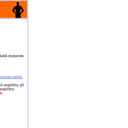
duktů dostanete
seznam dárků
,
ů angličtiny, při
angličtiny.
i.