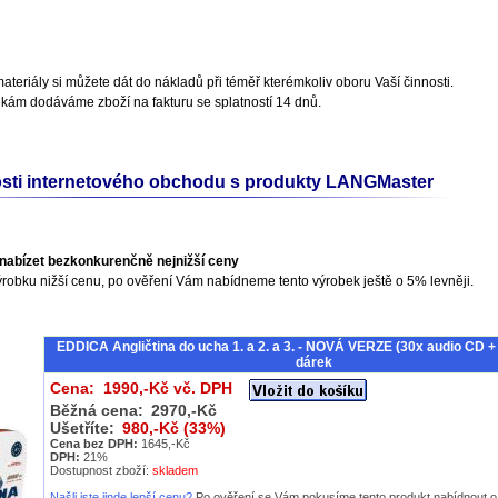
teriály si můžete dát do nákladů při téměř kterémkoliv oboru Vaší činnosti.
nkám dodáváme zboží na fakturu se splatností 14 dnů.
sti internetového obchodu s produkty LANGMaster
nabízet bezkonkurenčně nejnižší ceny
ýrobku nižší cenu, po ověření Vám nabídneme tento výrobek ještě o 5% levněji.
EDDICA Angličtina do ucha 1. a 2. a 3. - NOVÁ VERZE (30x audio CD 
dárek
Cena: 1990,-Kč vč. DPH
Běžná cena:
2970,-Kč
Ušetříte:
980,-Kč (33%)
Cena bez DPH:
1645,-Kč
DPH:
21%
Dostupnost zboží:
skladem
Našli jste jinde lepší cenu?
Po ověření se Vám pokusíme tento produkt nabídnout o 