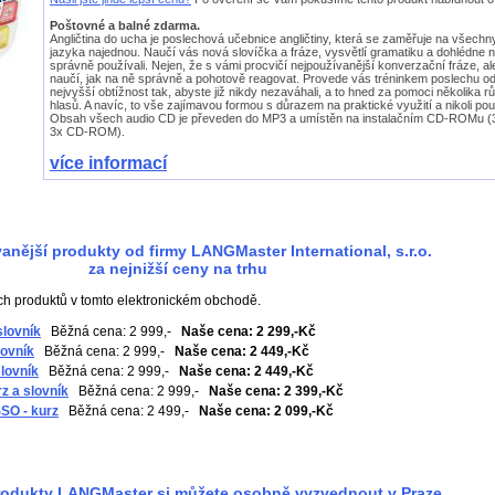
Poštovné a balné zdarma.
Angličtina do ucha je poslechová učebnice angličtiny, která se zaměřuje na všechn
jazyka najednou. Naučí vás nová slovíčka a fráze, vysvětlí gramatiku a dohlédne na
správně používali. Nejen, že s vámi procvičí nejpoužívanější konverzační fráze, al
naučí, jak na ně správně a pohotově reagovat. Provede vás tréninkem poslechu od
nejvyšší obtížnost tak, abyste již nikdy nezaváhali, a to hned za pomoci několika 
hlasů. A navíc, to vše zajímavou formou s důrazem na praktické využití a nikoli pou
Obsah všech audio CD je převeden do MP3 a umístěn na instalačním CD-ROMu (
3x CD-ROM).
více informací
anější produkty od firmy LANGMaster International, s.r.o.
za nejnižší ceny na trhu
ch produktů v tomto elektronickém obchodě.
lovník
Běžná cena: 2 999,-
Naše cena: 2 299,-Kč
ovník
Běžná cena: 2 999,-
Naše cena: 2 449,-Kč
lovník
Běžná cena: 2 999,-
Naše cena: 2 449,-Kč
z a slovník
Běžná cena: 2 999,-
Naše cena: 2 399,-Kč
SO - kurz
Běžná cena: 2 499,-
Naše cena: 2 099,-Kč
odukty LANGMaster si můžete osobně vyzvednout v Praze