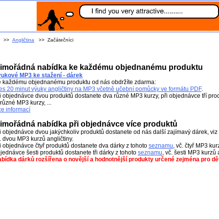
>>
Angličtina
>> Začátečníci
imořádná nabídka ke každému objednanému produktu
ukové MP3 ke stažení - dárek
 každému objednanému produktu od nás obdržíte zdarma:
es 20 minut výuky angličtiny na MP3 včetně učební pomůcky ve formátu PDF
.
i objednávce dvou produktů dostanete dva různé MP3 kurzy, při objednávce tří pro
i různé MP3 kurzy, ...
ce informací
imořádná nabídka při objednávce více produktů
i objednávce dvou jakýchkoliv produktů dostanete od nás další zajímavý dárek, viz
. dvou MP3 kurzů angličtiny.
i objednávce čtyř produktů dostanete dva dárky z tohoto
seznamu
, vč. čtyř MP3 kurz
jednávce šesti produktů dostanete tři dárky z tohoto
seznamu
, vč. šesti MP3 kurzů 
bídka dárků rozšířena o novější a hodnotnější produkty určené zejména pro dět