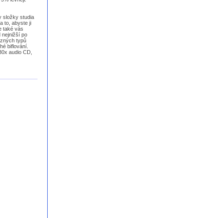
y složky studia
 to, abyste ji
e také vás
 nejnižší po
různých typů
hé biflování.
30x audio CD,