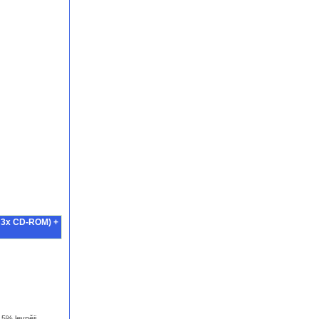
+ 3x CD-ROM) +
5% levněji.